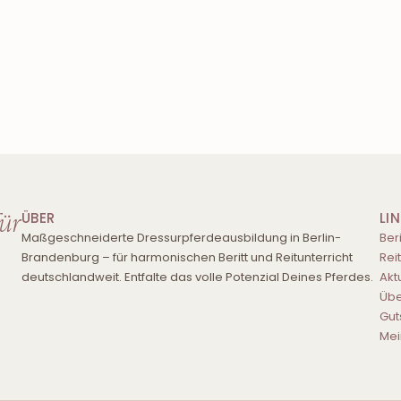
für
ÜBER
LI
Maßgeschneiderte Dressurpferdeausbildung in Berlin-
Beri
Brandenburg – für harmonischen Beritt und Reitunterricht
Rei
deutschlandweit. Entfalte das volle Potenzial Deines Pferdes.
Akt
Übe
Gut
Mei