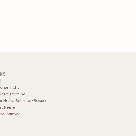
NKS
tt
tunterricht
uelle Termine
r Heike Schmidt-Bosse
scheine
ne Partner