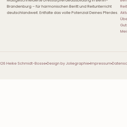
Maßgeschneiderte Dressurpferdeausbildung in Berlin-
Beri
Brandenburg – für harmonischen Beritt und Reitunterricht
Rei
deutschlandweit. Entfalte das volle Potenzial Deines Pferdes.
Akt
Übe
Gut
Mei
026 Heike Schmidt-Bosse
Design by Joliegraphie
Impressum
Datensc