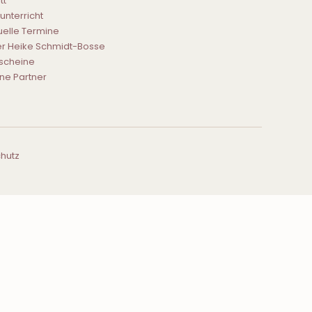
tt
tunterricht
uelle Termine
r Heike Schmidt-Bosse
scheine
ne Partner
hutz