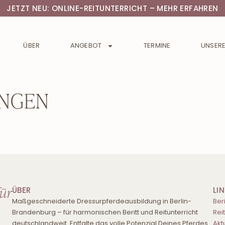
JETZT NEU: ONLINE-REITUNTERRICHT – MEHR ERFAHREN
ÜBER
ANGEBOT
TERMINE
UNSERE
ANGEN
für
ÜBER
LI
Maßgeschneiderte Dressurpferdeausbildung in Berlin-
Beri
Brandenburg – für harmonischen Beritt und Reitunterricht
Rei
deutschlandweit. Entfalte das volle Potenzial Deines Pferdes.
Akt