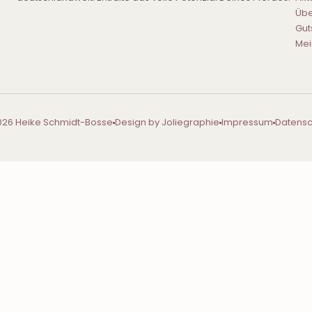
Übe
Gut
Mei
026 Heike Schmidt-Bosse
Design by Joliegraphie
Impressum
Datensc