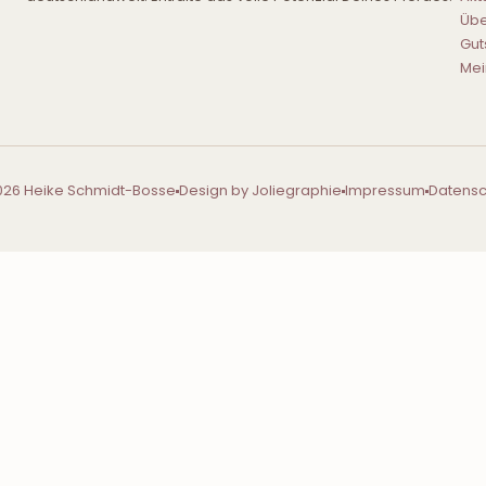
Übe
Gut
Mei
026 Heike Schmidt-Bosse
Design by Joliegraphie
Impressum
Datensc