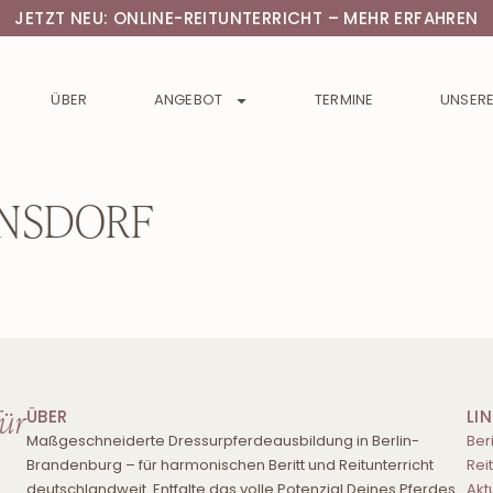
JETZT NEU: ONLINE-REITUNTERRICHT – MEHR ERFAHREN
ÜBER
ANGEBOT
TERMINE
UNSERE
HNSDORF
für
ÜBER
LI
Maßgeschneiderte Dressurpferdeausbildung in Berlin-
Beri
Brandenburg – für harmonischen Beritt und Reitunterricht
Rei
deutschlandweit. Entfalte das volle Potenzial Deines Pferdes.
Akt