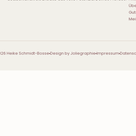
Übe
Gut
Mei
026 Heike Schmidt-Bosse
Design by Joliegraphie
Impressum
Datensc