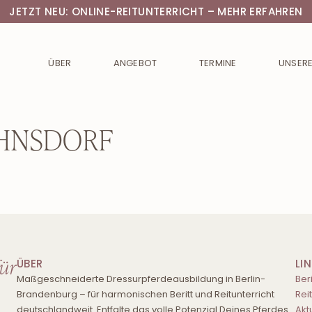
JETZT NEU: ONLINE-REITUNTERRICHT – MEHR ERFAHREN
ÜBER
ANGEBOT
TERMINE
UNSERE
TAHNSDORF
für
ÜBER
LI
Maßgeschneiderte Dressurpferdeausbildung in Berlin-
Beri
Brandenburg – für harmonischen Beritt und Reitunterricht
Rei
deutschlandweit. Entfalte das volle Potenzial Deines Pferdes.
Akt